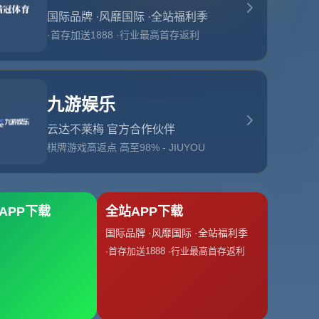
满数据栏
是球场上那份看得见的统治力 本赛季 这位身价高达八
球助攻 抢断反抢 无球跑动 他几乎把所有能统计的数
又要防守 既要拉扯 又要组织的综合职责 传统意义上
一旦不参与防守 整套体系就会出现漏洞 正因此 这位
在数据统计上 我们看到他的进攻贡献依旧突出 但更令