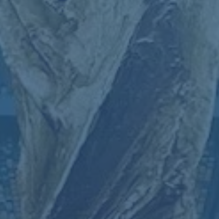
射门 关键传球 成功过人 抢断 拦截 五项数据上 全部较去年有
没有盲目回撤到本方底线去“刷存在感” 而是选择在肋部和中场结合
从而给身后的后腰和中卫赢得争抢落点的时间 这种有层次的压迫
因为姆巴佩代表的是一个时代的攻击象征 是无数防线的噩梦 而在伯
另一条路 _用持续稳定的输出慢慢改变公众印象_ 你可以在赛后采
的爆发形成鲜明对比 某种意义上 他在用更团队化的姿态 去稀释