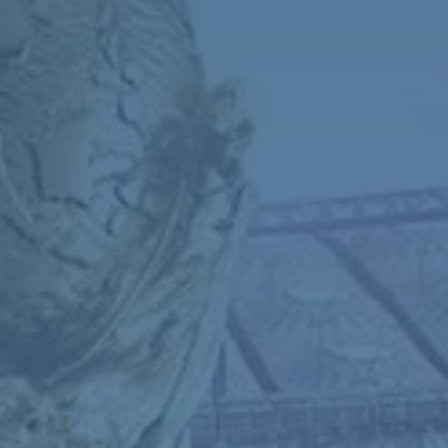
做文章 大步频突破与小碎步盘带的切换 禁区前沿内切
的解决路径 以某场联赛强强对话为例 皇马在上半时
角站位 _先用传递撕开局部防线 再利用个人突破完
完成”的态度 在现代足球里 会进球的前锋从来不稀缺
 再决定自己是卡住中路传球线路 还是主动对边后卫
 被迫继续沿边线推进 最终在皇马人数占优的防线面前
被放在边锋或半空间前锋的位置 但比赛一旦开踢 他
半”的结构 当中场核心被对手重点盯防时 他就主动承
C罗后期更多专注禁区终结 需要全队为他兜底 如今这