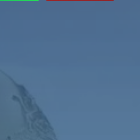
次出现在画面中 却已经变成自家禁区弧顶前的协防者
不仅自己上抢 还会不断做出手势 指挥身边的队友一起
上是他和队友缠扰之下的必然结果