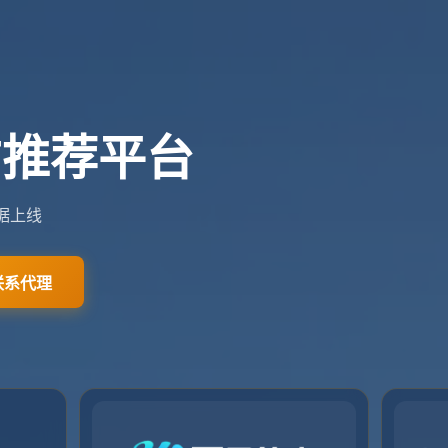
网站首页
关于我们
产品服务
新闻中心
以专业服务与客户满意度的最高境界为目标而不懈努力