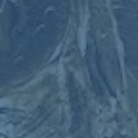
曝光率,更是一种价值认同。观众在球场内感受嘶吼与呐喊,
在球场外则能体验到当地具有特色的饮食文化和自然景观,
这一整套体验让英德的城市形象更加立体、鲜活。
从城市运营角度来看,赛事期间的人流、物流与信息流高度
集中,可以有效带旺餐饮、住宿、交通、文旅产品等相关产
业,提升城市的综合活力。更重要的是,当足球成为英德的新
名片之一,这种软实力的积累会在未来持续释放效应。无论
是后续承接更多体育活动,还是吸引企业投资与人才流入,英
德都能把这段赛会制记忆转化为长远发展的动能。
点燃初春时节的足球激情
初春本是万物复苏的季节,在英德,这种复苏通过足球激情完
成了更具象的呈现。当五超联赛赛会制第三站在这里打响,
球迷从四面八方汇聚而来,不仅为了支持自己心爱的球队,更