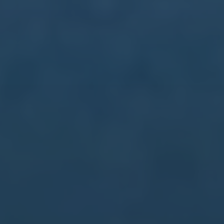
上一篇：8决赛打响 长春亚泰、昆山FC携手晋级八强
下一篇：2020年中国足协第一期精英青训教练员培训班在大连举办
关于我们
产品服务
新闻中心
联系我们
24小时服务热线
022-6448766