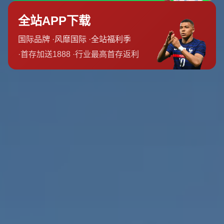
赛会制最大的特点,在于短时间内密集的比赛安排,英德站也
不例外。球队在有限的休整时间里往往每天都要面对高强度
对抗,技术与体能的双重考验被放大。对于五超联赛来说,英
德赛段正处于联赛节奏由试探向冲刺转变的关键节点,积分
榜的结构会在这一阶段出现明显分化。一些在前两站发挥平
稳的球队,将利用英德站进一步确立优势;而前期表现不佳的
队伍,也把这里看成自我救赎的窗口。
在战术层面,赛会制环境下球队更注重轮转和节奏控制。五
人制足球的场地更小、攻防转换更快,每一次逼抢、每一脚
传导,都在高节拍中完成。英德站的比赛,极有可能呈现出短
传渗透与高位压迫并存的风格。一些善于利用室内场地空间
的球队,会通过快速配合寻找空当;而强调身体对抗与防守反
击的队伍,则会尽量保持阵型紧凑,依靠反击打出高效输出。