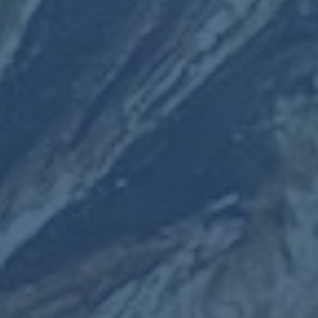
五超联赛与青训生态在英德的联动
五人制足球向来被视作技术培养的重要土壤,节奏快、触球
多、空间小,更注重个人细腻脚下和快速决策。这一次,五超
联赛赛会制第三站落户英德,给当地的青训生态带来一个绝