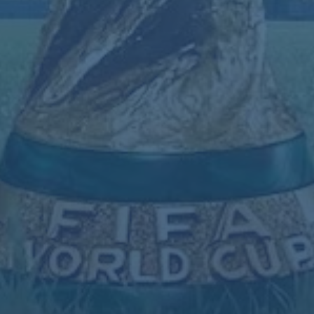
结语前瞻：一切皆有可能
伊涅斯塔是否会在今夏
退役
，并最终成为
巴萨新帅
，目前还
只是猜测。但不可否认的是，这位传奇球星无论在球场上还
是场下，都展现了足够的魅力和潜力。未来几个月，他的每
一步动向都将牵动无数球迷的心。让我们拭目以待，看看这
位中场大师是否会开启职业生涯的新篇章！
上一篇：体彩中超：探寻中国足球联赛的成长轨迹
下一篇：英甲联赛赛果一览