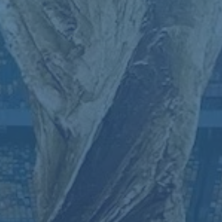
余。
此外，巴萨目前正处于重建期，球队阵容和财政状况都不容
乐观。如果伊涅斯塔成为
巴萨新帅
，他将面临巨大的压力。
如何在短时间内适应新角色，并在强敌环伺的西甲联赛中证
明自己，将是他必须跨越的难关。
球迷期待与媒体热议：伊涅斯塔能带来什么
尽管存在诸多不确定性，但球迷和媒体对这一传闻的热情却
丝毫不减。许多巴萨拥趸表示，如果伊涅斯塔真的能回到诺
坎普执教，那将是一种
浪漫的回归
。他的到来或许能唤醒球
队的“DNA”，让巴萨重新找回那种流畅、优雅的足球风格。
西媒也在持续跟进这一话题，部分评论员甚至大胆预测，伊
涅斯塔可能会先从助理教练或青训教练做起，积累经验后再
正式接手一线队。无论如何，他的名字与
巴萨新帅
这个关键
词挂钩，已经足够引发热议。