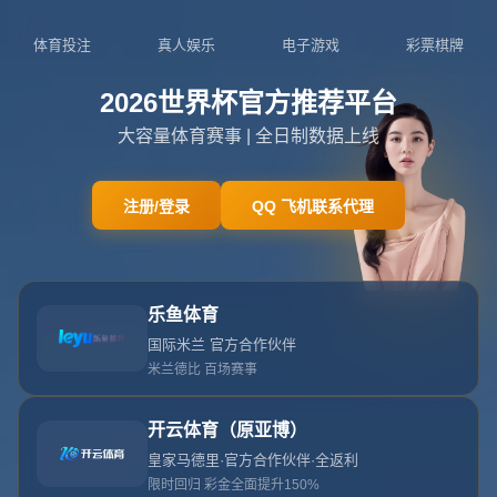
你当前位置：
首页
>
新闻中心
沙特联赛CEO：力争2030年前
跻身全球十大联赛，未来冲击
前五
发布时间：2026-04-11T01:28:39+08:00 阅读量：
沙特联CEO：目标2030年前成世界前十联赛并迈向前五
引言：沙特联赛的雄心壮志点燃全球关注
在全球足球版图中，沙特职业联赛（Saudi Pro League）
近年来以迅猛之势崛起，吸引了无数目光。从签下C罗等世
界级球星，到不断提升联赛竞争力，沙特联赛正在用行动证
明自己的野心。近日，沙特联CEO公开表示，联赛的目标