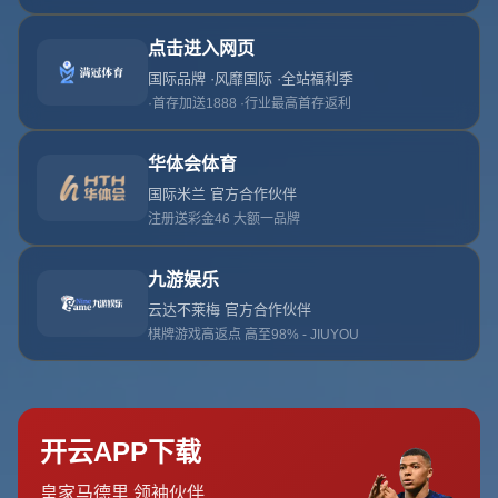
是在
2030年前跻身世界前十
，并最终迈向
全球前五
。这一
宏大目标不仅展现了沙特足球的雄心，也为全球球迷和业内
人士带来了新的期待。那么，沙特联赛如何实现这一目标？
本文将深入探讨其战略与潜力。
明确目标：从区域霸主到全球顶尖
沙特联赛的首要任务是摆脱“区域联赛”的标签，逐步成为国
际舞台上的重要角色。CEO提到的“2030年前进入世界前
十”的目标，与沙特“2030愿景”国家战略高度契合。这一战
略旨在通过体育、文化和经济多元化发展，提升国家的全球
影响力。足球作为全球最受欢迎的运动，自然成为这一计划
的核心组成部分。
沙特联赛目前在亚洲范围内已具备一定竞争力，但与欧洲五
大联赛相比，仍有不小差距。为此，联赛管理层制定了清晰