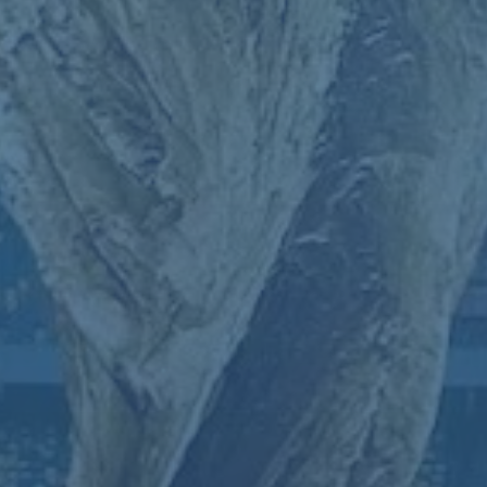
金信煜以其**卓越的身高**和**出色的頭球技術**著稱。他的
戰術意義不僅僅體現在進攻端，還在球隊的防守環節中扮演
著關鍵角色。*在定位球方面，他不僅是頭球破門的一把好
手，還能在防守對方高空球時充當頭牌的角色。*這為上海
申花提供了雙重保障，使其在雙方攻防轉換中更具靈活性與
機動性。
**案例分析：金信煜的比賽數據**