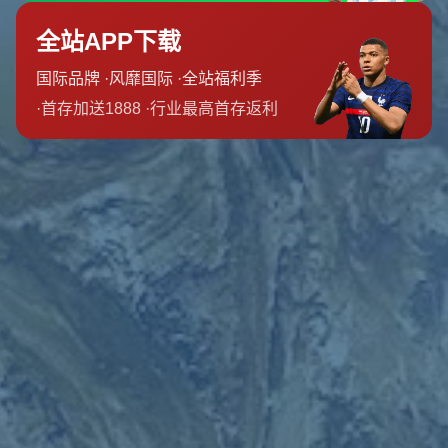
分析認為，金信煜的回歸將大大提升申花在進攻端的厚度與
高度，這對於征戰亞冠聯賽至關重要。*
**申花在亞冠賽場的挑戰**
亞冠聯賽作為亞洲頂級足球俱樂部競技的平台，對各隊實力
要求極高。*本賽季，上海申花面臨著不小的挑戰。*隨著亞
洲各大足球聯賽水平的提升，越來越多的俱樂部特別是在進
攻線加強引援，而申花在這方面的競爭壓力與日俱增。在此
背景下，金信煜的回歸正好為申花提供了強有力的支援，*
他的空中優勢和強悍的對抗能力將幫助球隊在關鍵時刻打破
僵局。*
**金信煜的技術特點與戰術意義**