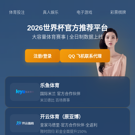
你当前位置：
首页
>
新闻中心
韓國前鋒金信煜已歸隊參與申
花合練 有望征戰亞冠聯賽.
发布时间：2026-04-11T01:28:39+08:00 阅读量：
**韓國前鋒金信煜重返申花集訓，有望征戰亞冠聯賽**