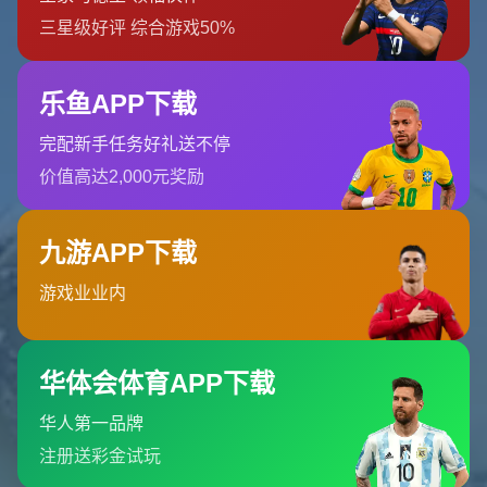
比分扩大。这一幕不仅再一次印证了京多安本赛季的出色状
态，也奠定了曼城在比赛中的心理优势。
**战术执行与球队深度对比**
这场比赛中，曼城的控球率和传球成功率明显优于对手，这
得益于他们严密的**战术执行和球员之间的默契配合**。相
比之下，门兴的防守显得漏洞百出，未能有效应对曼城的多
点进攻。**瓜迪奥拉的战术部署**不仅限制了对手的反击机
会，更最大化了自己阵容的特点，他们的球员深度和板凳优
势使得球队在比赛中一直处于主动地位。