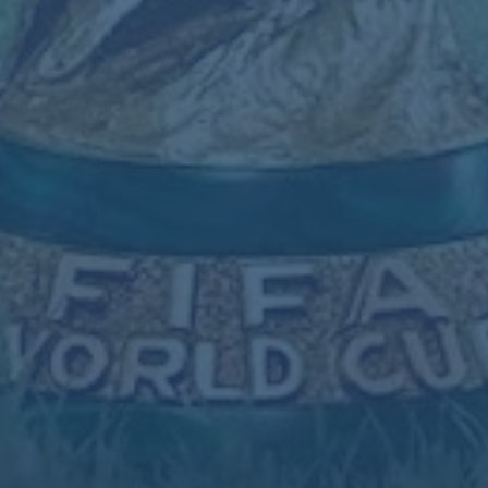
上一篇：報道：葡萄牙球星巴薩首秀成功！社媒熱烈討論！.
下一篇：恐怖如斯！哈蘭德30場32球追平薩拉赫紀錄！仍有望打破
遠古記錄書寫新傳奇！.