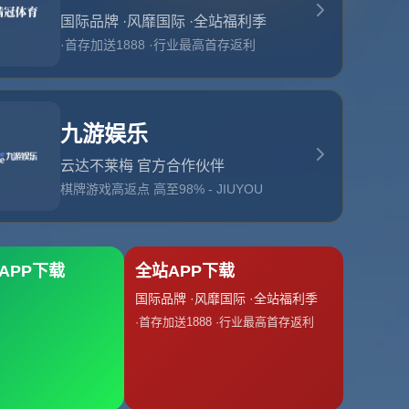
適合踢中場.