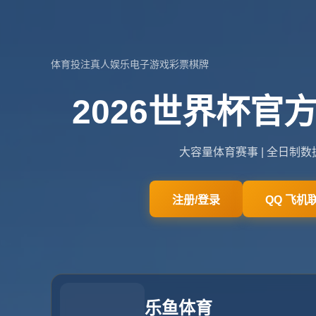
你当前位置：
首页
>
新闻中心