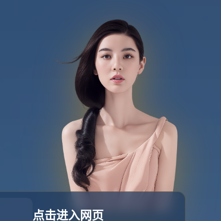
022-6448766
新闻资讯
联系我们