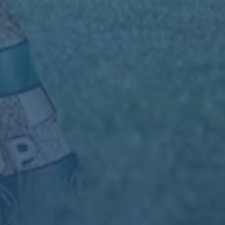
帕尼的判斷：**基米希的綜合能力和穩定性正是頂級
地位。也許下一次你在看基米希比賽時，會更欣賞他