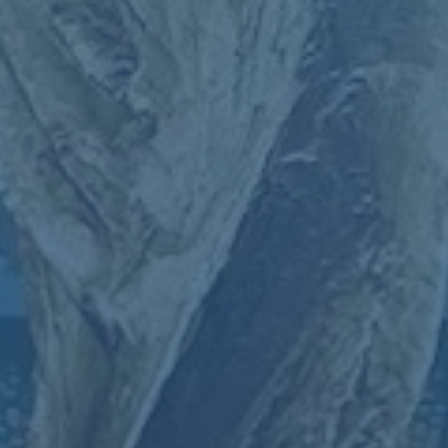
反观失利的佛罗伦萨，他们在场上明显受制于国米的高位压
迫战术，反击组织屡屡被阻断。尽管他们试图依赖传控摆脱
困境，但在面对国际米兰精准的拦截与强硬逼抢时显得办法
不多。
---
### **案例分析：双锋组合的形成与成功**
国际米兰新赛季一个显著的变化便是**劳塔罗与图拉姆的
“二人转”锋线体系**。过去的几个赛季，卢卡库与劳塔罗的