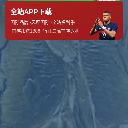
### **图拉姆表现抢眼：首秀破门+全面贡献**
对国际米兰球迷而言，本场比赛另一大亮点便是今夏加盟的
新援**马库斯·图拉姆**的出色表现。这位法国前锋终于迎来
了自己的国米处子球，而他的贡献绝不仅限于得分：
- ***精彩处子球***：比赛第20分钟，图拉姆接队友传球后果
断起脚，皮球划出一道美妙的弧线直窜死角。
- ***制造点球***：他的犀利突破直接造成佛罗伦萨后防线犯
规，帮助球队获得点球机会；劳塔罗一蹴而就，将比分扩
大。
- ***关键助攻***：随后，他送出精准助攻，帮助队友轻松破
门。
这场比赛无疑让图拉姆证明了自己的实力：不仅速度快、身
体对抗强，还拥有一流的进攻阅读能力。他的多面手属性将
极大丰富国米的战术选择，这对球队争夺本赛季意甲冠军至