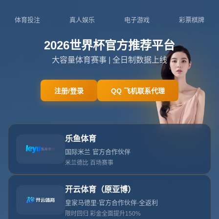
你当前位置：
首页
>
新闻中心
曝亞冠聯賽東亞區或將在多哈
進行 仍在討論計劃中.
发布时间：2026-04-11T01:28:39+08:00 阅读量：
**前言：當足球成為締造友誼與激情的平台，亞冠聯賽毫無
疑問是這一精神的完美詮釋。**近期有消息稱，**亞冠聯賽
東亞區**可能將在卡塔爾多哈舉行，這一潛在的計劃引起了
廣泛關注。多哈憑藉其世界頂級的賽事設備和組織能力，再
次成為聚光燈下的熱門城市。
**亞冠聯賽東亞區的潛在變革**