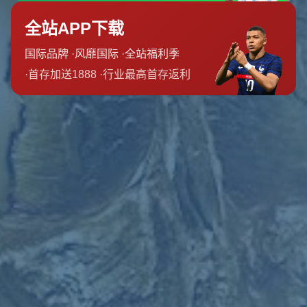
解決方案。多哈，作為2022年世界杯的主辦城市，其完善
的基礎設施和安全能力得到了全球的目光，成為承辦亞冠東
亞區比賽的理想地點。
**多哈的優勢與挑戰**
多哈的體育設施堪稱一流，這使其具備了承辦重大國際賽事