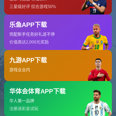
亞冠聯賽一直是亞洲俱樂部足球的最高榮譽，其比賽地點的
選擇對比賽的運行及影響至關重要。近年來，由於新冠疫情
的影響以及各國防疫政策的不同，聯賽運行遭遇很多困難。
因此，將比賽集中於一個地點進行，成為了一個可行的替代