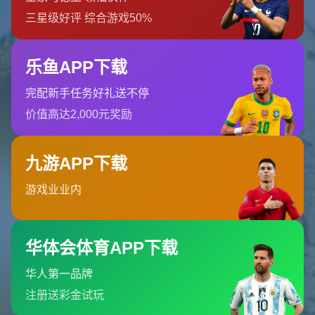
隊檢視新賽季的佈局與策略。同時，也是皇馬新晉選手們展
示技藝的舞台，特別是年輕前鋒**維尼修斯**和**羅德里戈
**。
維尼修斯和羅德里戈，在此前的賽季就已經展現出了驚人的
潛力。特別是維尼修斯，這位來自巴西的年輕小將，在左邊