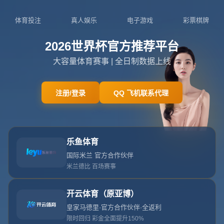
你当前位置：
首页
>
新闻中心
友誼賽烽煙再起 皇馬布陣迎戰
切爾西 維尼修斯與羅德裏戈齊
上陣.
发布时间：2026-04-11T01:28:39+08:00 阅读量：
**友誼賽烽煙再起：皇馬布陣迎戰切爾西，維尼修斯與羅德
里戈齊上陣**
在這個競爭激烈的足球世界裡，任何一場友誼賽都可能演變
成一場激動人心的對決。這一次，「**皇馬迎戰切爾西
**」，讓球迷們翹首以盼的不僅僅是一場普通的比賽，而是
一場象徵著技藝與策略的盛宴。當兩支重量級球隊相遇，維