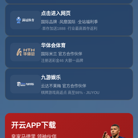
尼修斯與羅德里戈雙雙上陣，這場比賽將會展示出他們如何
成為球隊勝利的關鍵。
**皇家馬德里**在足球界的地位毋庸置疑。而切爾西，作為
英超強隊，亦一直在球場上表現卓越。兩隊的每一次交鋒都
是對實力的檢驗。這場友誼賽可被視作是一場預備戰，讓各