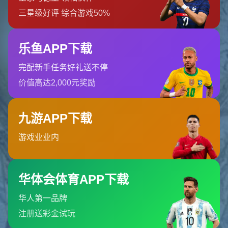
之一，也让切尔西士气大振。
比赛进入下半场后，双方互有攻防，场面异常激烈。切尔西
终于在比赛尾声阶段，由一记绝妙的团队配合再度敲开利物
浦的大门，比分被扳平为2-2。这个进球不仅打破了利物浦
的防守，还展现了切尔西球员的**默契与团结**。
这一场2-2的平局，使得两队在积分榜上的差距依旧保持微