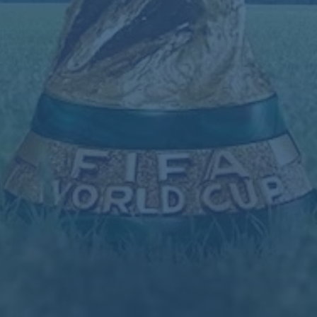
上一篇：世界杯小組賽韓國2-3加納 庫杜斯梅開二度！孫興慜狀態
低迷難救主！.
下一篇：葡媒Ojogo封面：切爾西願意支付本菲卡要求之轉會費、恩
佐準備強行離開球隊！.
关于我们
产品服务
新闻中心
联系我们
24小时服务热线
022-6448766