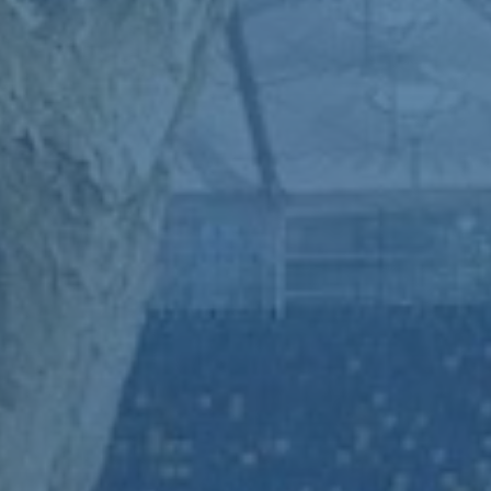
顶的背后故事，希望大家在关注足球之余，也能学会