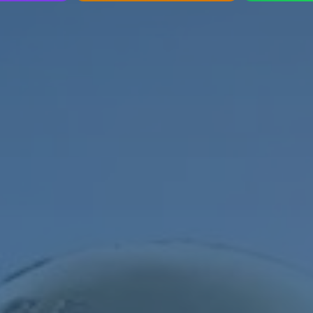
以忘怀的不仅是比赛的紧张激烈，还有齐达内的惊人之举——用头
那个人究竟是谁？本文将带你走进这段历史，揭开谜底。