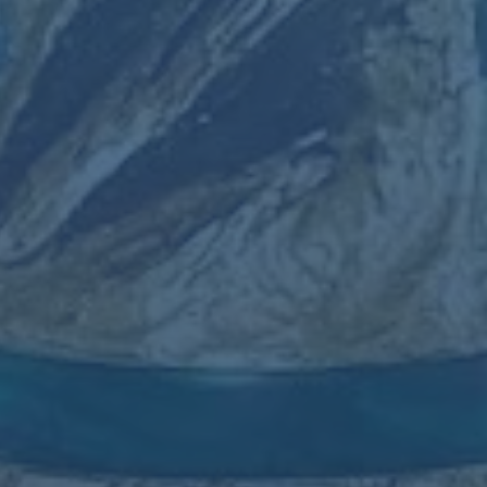
人，都构成了足球历史的一部分，为我们展示了竞技体育的丰富