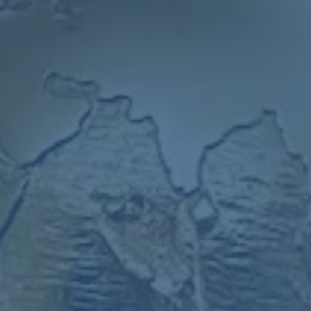
，以技艺精湛、控制力强大而享誉全球。然而，2006年那次出
一线**。就在此关键时刻，齐达内突然转身，用头撞向了意大利
个谜题让人们开始关注事件背后的原因。据赛后采访，齐达内透
燃了齐达内的怒火。
格而闻名足坛。然而，此役之后，他的名字更多地与"被齐达内头
为意大利队取得心理优势。尽管如此，意大利最终在点球大战中获
共形象产生不同影响。齐达内因其优雅的球场风格而被后人缅怀
，很多分析认为这也从侧面反映了他对胜利的强烈渴望。
**但这一事件提醒我们控制情绪的重要性**。无论在球场上或