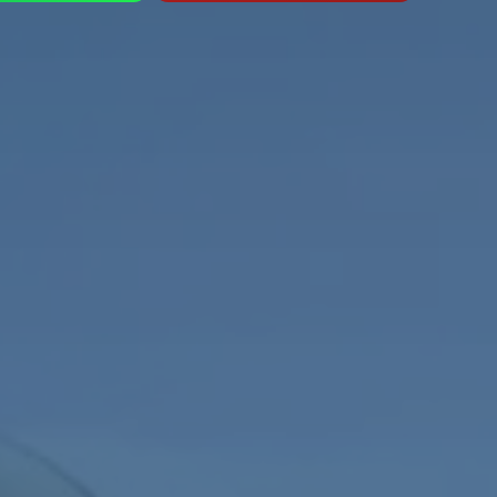
撞向对手。这一事件瞬间成为世界足坛最热议的话题之