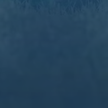
关于我们
产品服务
新闻中心
联系我们
24小时服务热线
022-6448766
微信公众号
爱游戏