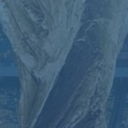
在未来的比赛中，中国男篮需持续发扬这种拼搏精神，将胡
金秋、程帅澎、胡明轩等球员的潜力最大化，以应对更为激
烈的国际竞争。只有这样，中国男篮才能在世界篮坛上立
足，书写更加辉煌的篇章。