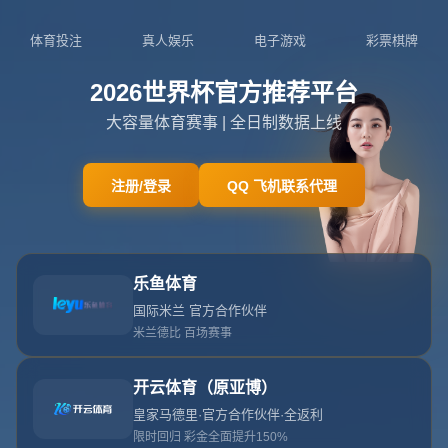
你当前位置：
首页
>
新闻中心
胡金秋20分5籃板表現出色 程
帥澎16分 胡明軒14分 中國男籃
大勝蒙古隊.
发布时间：2026-04-11T01:28:39+08:00 阅读量：
**中国男篮大胜蒙古队：胡金秋、程帅澎、胡明轩领衔精彩
表现**
在近期的一场焦点比赛中，中国男篮以**令人瞩目的胜利**
继续他们的辉煌表现。面对蒙古队，中国男篮以一次大胜宣
告了他们在亚洲篮坛的强大实力。其中，胡金秋、程帅澎和
胡明轩的优异表现成为了这场胜利的最大亮点。