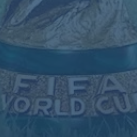
些经验或许值得乌克兰借鉴。
---
### **结语**
*乌克兰足球超级联赛提前结束是特殊时代背景下的一项艰
难决策。*虽然各方为此付出了巨大代价，但这种选择也为
未来的危机应对积累了宝贵经验。在未来，乌克兰足球要想
重新站稳脚跟，不仅需要解决基础设施、安全问题，还需要
让每一位球迷和球员重新燃起对足球的热爱与信心。
上一篇：浙江隊不設定地域限制！可能在省內體育場舉行比賽！.
下一篇：弗裏克迫切希望為伊尼戈-馬丁內斯註冊爭取西甲首輪出戰.