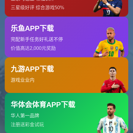
平，还是天才球员的涌现，都让这个联赛在欧洲足坛初露锋
芒。然而，影响联赛正常进行的现实挑战也是不容忽视的。
**自俄乌冲突爆发以来，安全问题一直压在体育赛事的头顶
**。
近年来，部分俱乐部的主场地处冲突高发地区，比赛的安全
性和稳定性显得尤为棘手。此外，由于战争对经济的重创，
许多俱乐部的资金流受到制约，无法保障赛事的高质量运
行。*本赛季，持续的局势紧张最终让乌克兰足协不得不做
出“提前结束”的艰难决定*。
另一个推动这一决策的因素是**国际赛程的压力**。乌克兰
足球队即将备战更高水平的欧洲赛事，而国内资源必须集
中，联赛停摆成为更为现实的选择。
---